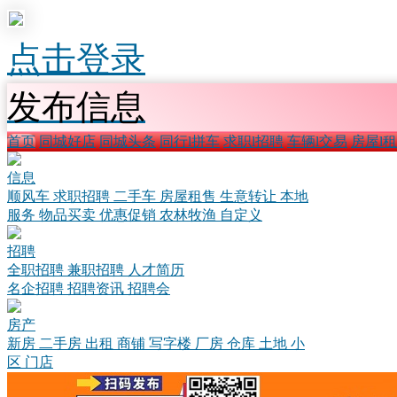
点击登录
发布信息
首页
同城好店
同城头条
同行l拼车
求职l招聘
车辆l交易
房屋l
信息
顺风车
求职招聘
二手车
房屋租售
生意转让
本地
服务
物品买卖
优惠促销
农林牧渔
自定义
招聘
全职招聘
兼职招聘
人才简历
名企招聘
招聘资讯
招聘会
房产
新房
二手房
出租
商铺
写字楼
厂房
仓库
土地
小
区
门店