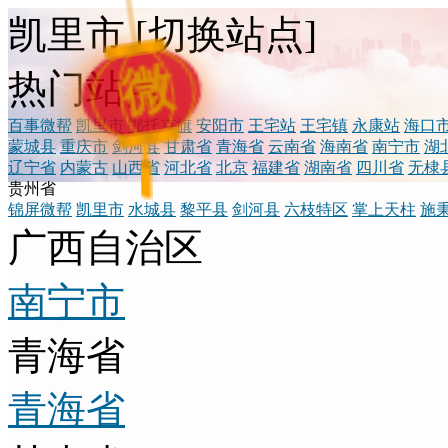
凯里市
[
切换站点
]
微
热门站点
百事微帮
凯里市
鄂托克旗
安阳市
王宅站
王宅镇
永康站
海口
蒙城县
重庆市
剑河县
甘肃省
青海省
云南省
海南省
南宁市
湖
辽宁省
内蒙古
山西省
河北省
北京
福建省
湖南省
四川省
无棣
贵州省
锦屏微帮
凯里市
水城县
黎平县
剑河县
六枝特区
掌上天柱
施
广西自治区
南宁市
青海省
青海省