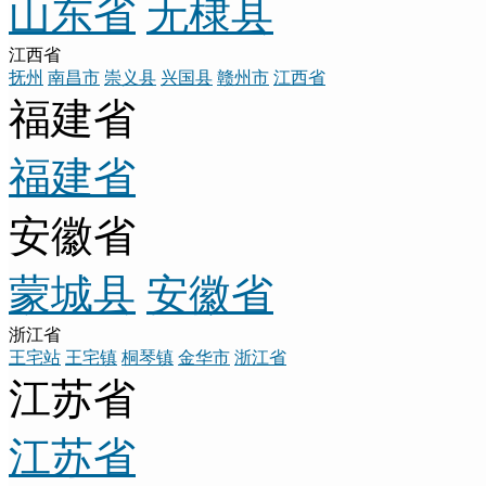
山东省
无棣县
江西省
抚州
南昌市
崇义县
兴国县
赣州市
江西省
福建省
福建省
安徽省
蒙城县
安徽省
浙江省
王宅站
王宅镇
桐琴镇
金华市
浙江省
江苏省
江苏省