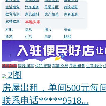
餐饮美食
休闲娱乐
酒店旅游
购物天地
生活服务
汽车服务
母婴专区
婚庆摄影
教育培训
家具建材
房产相关
商务服务
农林牧渔
本地头条
本地
探店
图片
美食
旅游
生活
电影
幽默
推荐信息
同行l拼车
求职l招聘
车辆l交易
房屋l租售
生意l转让
2图
房屋出租，单间500元每
联系电话*****9518...