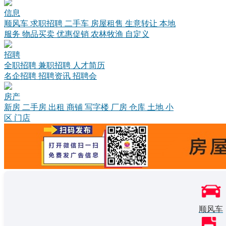
信息
顺风车
求职招聘
二手车
房屋租售
生意转让
本地
服务
物品买卖
优惠促销
农林牧渔
自定义
招聘
全职招聘
兼职招聘
人才简历
名企招聘
招聘资讯
招聘会
房产
新房
二手房
出租
商铺
写字楼
厂房
仓库
土地
小
区
门店
顺风车