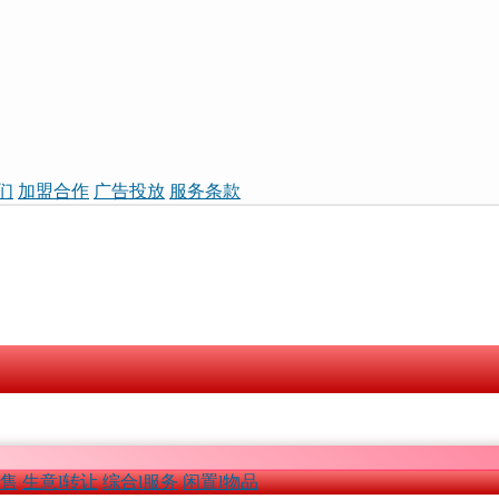
们
加盟合作
广告投放
服务条款
租售
生意l转让
综合l服务
闲置l物品