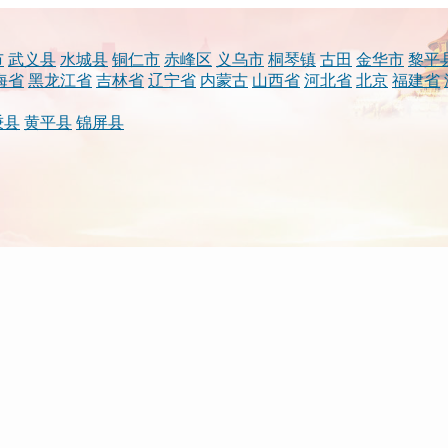
市
武义县
水城县
铜仁市
赤峰区
义乌市
桐琴镇
古田
金华市
黎平
海省
黑龙江省
吉林省
辽宁省
内蒙古
山西省
河北省
北京
福建省
秉县
黄平县
锦屏县