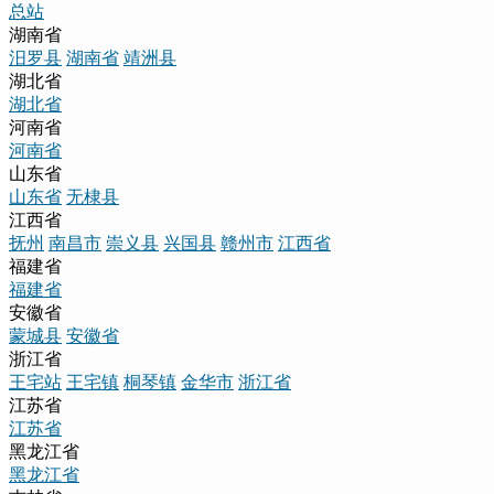
总站
湖南省
汨罗县
湖南省
靖洲县
湖北省
湖北省
河南省
河南省
山东省
山东省
无棣县
江西省
抚州
南昌市
崇义县
兴国县
赣州市
江西省
福建省
福建省
安徽省
蒙城县
安徽省
浙江省
王宅站
王宅镇
桐琴镇
金华市
浙江省
江苏省
江苏省
黑龙江省
黑龙江省