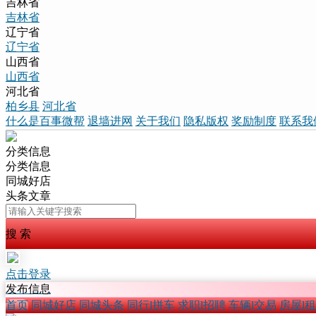
吉林省
吉林省
辽宁省
辽宁省
山西省
山西省
河北省
柏乡县
河北省
什么是百事微帮
退墙进网
关于我们
隐私版权
奖励制度
联系我
分类信息
分类信息
同城好店
头条文章
搜 索
点击登录
发布信息
首页
同城好店
同城头条
同行l拼车
求职l招聘
车辆l交易
房屋l