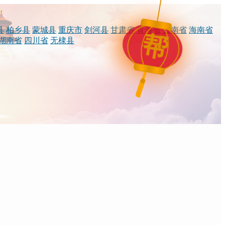
县
柏乡县
蒙城县
重庆市
剑河县
甘肃省
青海省
云南省
海南省
帮
湖南省
四川省
无棣县