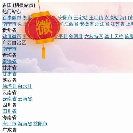
古田
[
切换站点
]
热门站点
百事微帮
凯里市
鄂托克旗
安阳市
王宅站
王宅镇
永康站
海口
微
南宁市
湖北省
河南省
山东省
江西省
安徽省
浙江省
江苏省
上
贵州省
锦屏微帮
凯里市
水城县
黎平县
剑河县
六枝特区
掌上天柱
施
广西自治区
南宁市
青海省
青海省
甘肃省
甘肃省
陕西省
佛坪县
白水县
云南省
云南省
云南省
四川省
四川省
海南省
海口市
海南省
益阳市
广东省