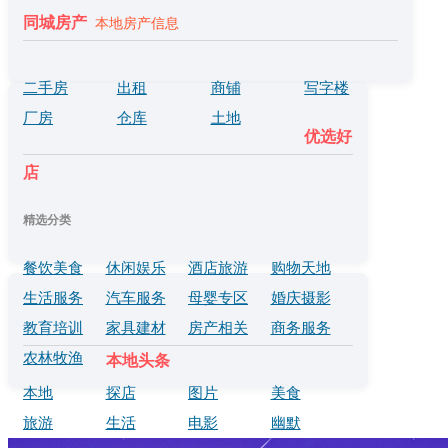
同城房产
本地房产信息
二手房
出租
商铺
写字楼
厂房
仓库
土地
优选好
店
精选分类
餐饮美食
休闲娱乐
酒店旅游
购物天地
生活服务
汽车服务
母婴专区
婚庆摄影
教育培训
家具建材
房产相关
商务服务
农林牧渔
本地头条
本地
探店
图片
美食
旅游
生活
电影
幽默