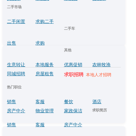
二手市场
二手闲置
求购二手
二手车
出售
求购
其他
生意转让
本地服务
优惠促销
农林牧渔
同城招聘
房屋租售
求职招聘
本地人才招聘
热门职位
销售
客服
餐饮
酒店
求职简历
房产中介
物业管理
家政保洁
销售
客服
房产中介