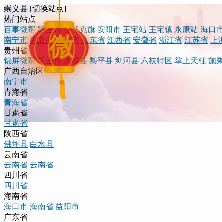
崇义县
[
切换站点
]
热门站点
百事微帮
凯里市
鄂托克旗
安阳市
王宅站
王宅镇
永康站
海口
微
南宁市
湖北省
河南省
山东省
江西省
安徽省
浙江省
江苏省
上
贵州省
锦屏微帮
凯里市
水城县
黎平县
剑河县
六枝特区
掌上天柱
施
广西自治区
南宁市
青海省
青海省
甘肃省
甘肃省
陕西省
佛坪县
白水县
云南省
云南省
云南省
四川省
四川省
海南省
海口市
海南省
益阳市
广东省