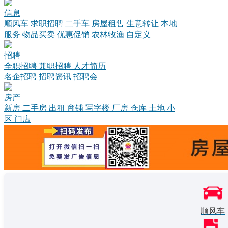
信息
顺风车
求职招聘
二手车
房屋租售
生意转让
本地
服务
物品买卖
优惠促销
农林牧渔
自定义
招聘
全职招聘
兼职招聘
人才简历
名企招聘
招聘资讯
招聘会
房产
新房
二手房
出租
商铺
写字楼
厂房
仓库
土地
小
区
门店
顺风车