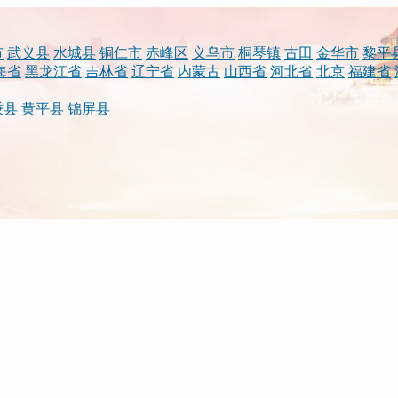
市
武义县
水城县
铜仁市
赤峰区
义乌市
桐琴镇
古田
金华市
黎平
海省
黑龙江省
吉林省
辽宁省
内蒙古
山西省
河北省
北京
福建省
秉县
黄平县
锦屏县