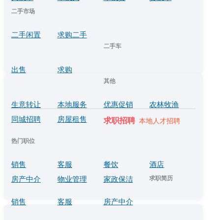
二手市场
二手闲置
求购二手
二手车
出售
求购
其他
生意转让
本地服务
优惠促销
农林牧渔
同城招聘
房屋租售
求职招聘
本地人才招聘
热门职位
销售
客服
餐饮
酒店
求职简历
房产中介
物业管理
家政保洁
销售
客服
房产中介