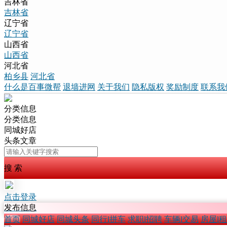
吉林省
吉林省
辽宁省
辽宁省
山西省
山西省
河北省
柏乡县
河北省
什么是百事微帮
退墙进网
关于我们
隐私版权
奖励制度
联系我
分类信息
分类信息
同城好店
头条文章
搜 索
点击登录
发布信息
首页
同城好店
同城头条
同行l拼车
求职l招聘
车辆l交易
房屋l