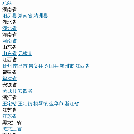
总站
湖南省
汨罗县
湖南省
靖洲县
湖北省
湖北省
河南省
河南省
山东省
山东省
无棣县
江西省
抚州
南昌市
崇义县
兴国县
赣州市
江西省
福建省
福建省
安徽省
蒙城县
安徽省
浙江省
王宅站
王宅镇
桐琴镇
金华市
浙江省
江苏省
江苏省
黑龙江省
黑龙江省