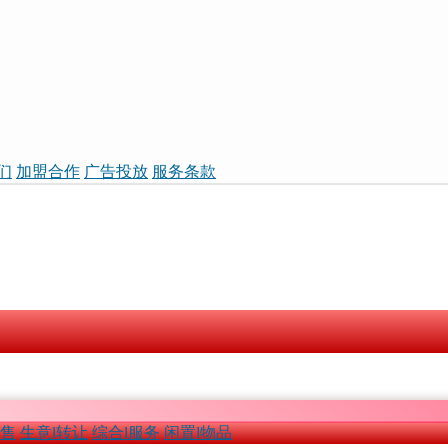
们
加盟合作
广告投放
服务条款
租售
生意l转让
综合l服务
闲置l物品