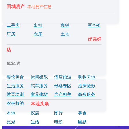
同城房产
本地房产信息
二手房
出租
商铺
写字楼
厂房
仓库
土地
优选好
店
精选分类
餐饮美食
休闲娱乐
酒店旅游
购物天地
生活服务
汽车服务
母婴专区
婚庆摄影
教育培训
家具建材
房产相关
商务服务
农林牧渔
本地头条
本地
探店
图片
美食
旅游
生活
电影
幽默