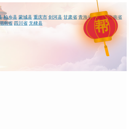
县
柏乡县
蒙城县
重庆市
剑河县
甘肃省
青海省
云南省
海南省
帮
湖南省
四川省
无棣县