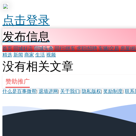
点击登录
发布信息
首页
同城好店
同城头条
同行l拼车
求职l招聘
车辆l交易
房屋l
精选
新闻
商家
生活
视频
没有相关文章
赞助推广
什么是百事微帮
|
退墙进网
|
关于我们
|
隐私版权
|
奖励制度
|
联系