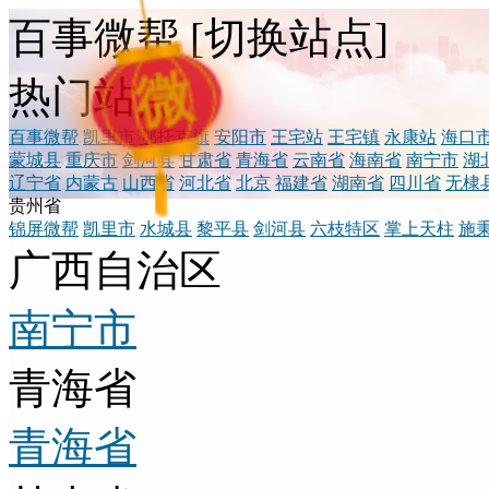
百事微帮
[
切换站点
]
微
热门站点
百事微帮
凯里市
鄂托克旗
安阳市
王宅站
王宅镇
永康站
海口
蒙城县
重庆市
剑河县
甘肃省
青海省
云南省
海南省
南宁市
湖
辽宁省
内蒙古
山西省
河北省
北京
福建省
湖南省
四川省
无棣
贵州省
锦屏微帮
凯里市
水城县
黎平县
剑河县
六枝特区
掌上天柱
施
广西自治区
南宁市
青海省
青海省