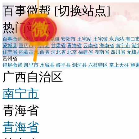
百事微帮
[
切换站点
]
微
热门站点
百事微帮
凯里市
鄂托克旗
安阳市
王宅站
王宅镇
永康站
海口
蒙城县
重庆市
剑河县
甘肃省
青海省
云南省
海南省
南宁市
湖
辽宁省
内蒙古
山西省
河北省
北京
福建省
湖南省
四川省
无棣
贵州省
锦屏微帮
凯里市
水城县
黎平县
剑河县
六枝特区
掌上天柱
施
广西自治区
南宁市
青海省
青海省