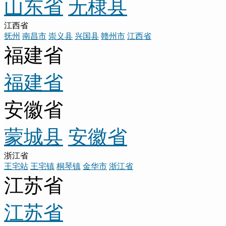
山东省
无棣县
江西省
抚州
南昌市
崇义县
兴国县
赣州市
江西省
福建省
福建省
安徽省
蒙城县
安徽省
浙江省
王宅站
王宅镇
桐琴镇
金华市
浙江省
江苏省
江苏省