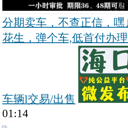
分期卖车，不查正信，嘿
花生，弹个车,低首付办理条
车辆l交易/出售
01:14