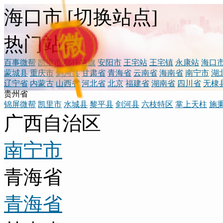
海口市
[
切换站点
]
微
热门站点
百事微帮
凯里市
鄂托克旗
安阳市
王宅站
王宅镇
永康站
海口
蒙城县
重庆市
剑河县
甘肃省
青海省
云南省
海南省
南宁市
湖
辽宁省
内蒙古
山西省
河北省
北京
福建省
湖南省
四川省
无棣
贵州省
锦屏微帮
凯里市
水城县
黎平县
剑河县
六枝特区
掌上天柱
施
广西自治区
南宁市
青海省
青海省