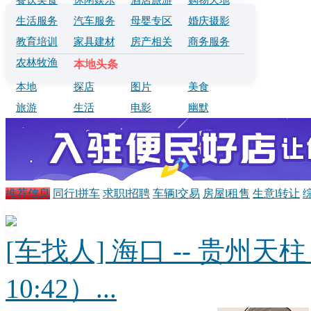
餐饮美食
休闲娱乐
酒店旅游
购物天地
生活服务
汽车服务
母婴专区
婚庆摄影
教育培训
家具建材
房产相关
商务服务
农林牧渔
本地头条
本地
探店
图片
美食
旅游
生活
电影
幽默
推荐信息
同行l拼车
求职l招聘
车辆l交易
房屋l租售
生意l转让
[车找人] 海口 -- 贵州天柱
10:42）...