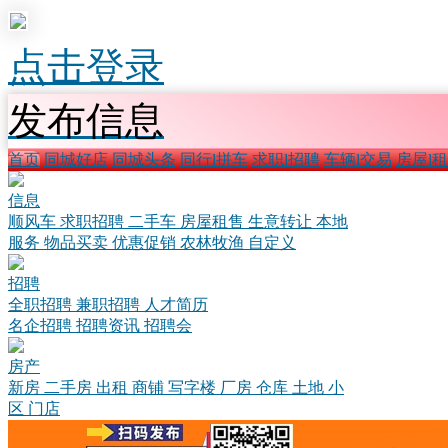
点击登录
发布信息
首页
同城好店
同城头条
同行l拼车
求职l招聘
车辆l交易
房屋l
信息
顺风车
求职招聘
二手车
房屋租售
生意转让
本地
服务
物品买卖
优惠促销
农林牧渔
自定义
招聘
全职招聘
兼职招聘
人才简历
名企招聘
招聘资讯
招聘会
房产
新房
二手房
出租
商铺
写字楼
厂房
仓库
土地
小
区
门店