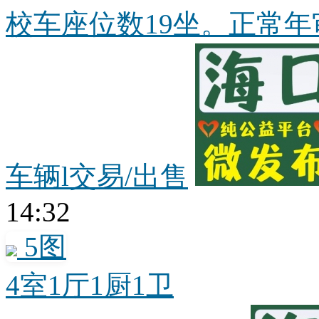
校车座位数19坐。正常年审
车辆l交易/出售
14:32
5图
4室1厅1厨1卫