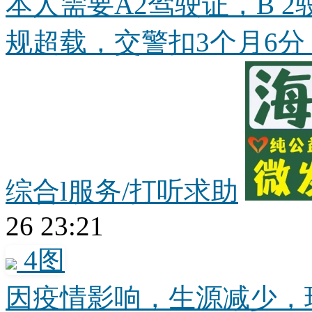
本人需要A2驾驶证，B 
规超载，交警扣3个月6分，
综合l服务/打听求助
26 23:21
4图
因疫情影响，生源减少，