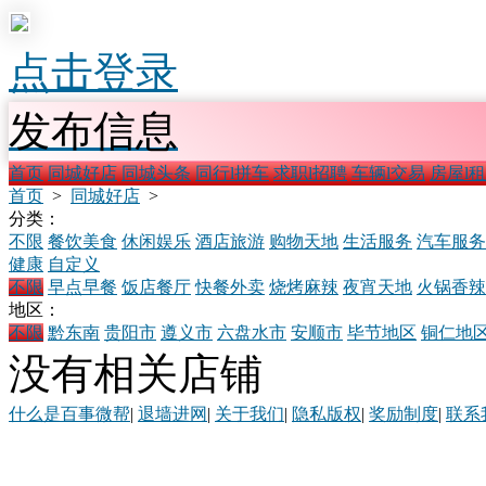
点击登录
发布信息
首页
同城好店
同城头条
同行l拼车
求职l招聘
车辆l交易
房屋l
首页
>
同城好店
>
分类：
不限
餐饮美食
休闲娱乐
酒店旅游
购物天地
生活服务
汽车服务
健康
自定义
不限
早点早餐
饭店餐厅
快餐外卖
烧烤麻辣
夜宵天地
火锅香辣
地区：
不限
黔东南
贵阳市
遵义市
六盘水市
安顺市
毕节地区
铜仁地
没有相关店铺
什么是百事微帮
|
退墙进网
|
关于我们
|
隐私版权
|
奖励制度
|
联系