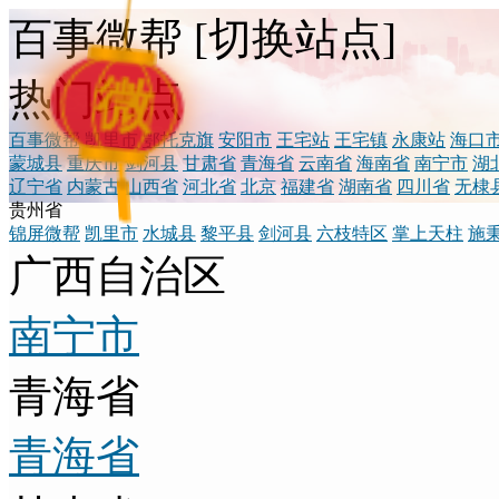
百事微帮
[
切换站点
]
微
热门站点
百事微帮
凯里市
鄂托克旗
安阳市
王宅站
王宅镇
永康站
海口
蒙城县
重庆市
剑河县
甘肃省
青海省
云南省
海南省
南宁市
湖
辽宁省
内蒙古
山西省
河北省
北京
福建省
湖南省
四川省
无棣
贵州省
锦屏微帮
凯里市
水城县
黎平县
剑河县
六枝特区
掌上天柱
施
广西自治区
南宁市
青海省
青海省