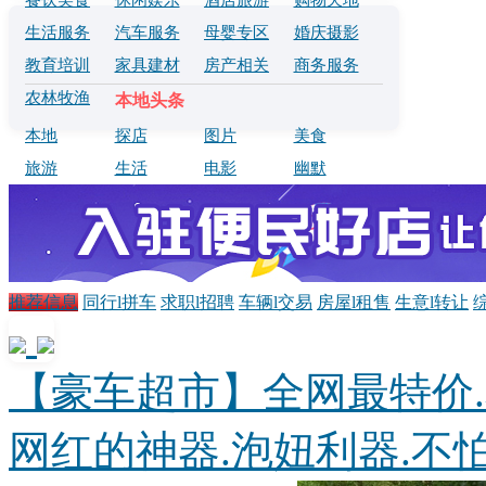
餐饮美食
休闲娱乐
酒店旅游
购物天地
生活服务
汽车服务
母婴专区
婚庆摄影
教育培训
家具建材
房产相关
商务服务
农林牧渔
本地头条
本地
探店
图片
美食
旅游
生活
电影
幽默
推荐信息
同行l拼车
求职l招聘
车辆l交易
房屋l租售
生意l转让
【豪车超市】全网最特价.
网红的神器.泡妞利器.不怕.