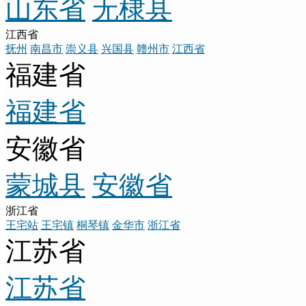
山东省
无棣县
江西省
抚州
南昌市
崇义县
兴国县
赣州市
江西省
福建省
福建省
安徽省
蒙城县
安徽省
浙江省
王宅站
王宅镇
桐琴镇
金华市
浙江省
江苏省
江苏省