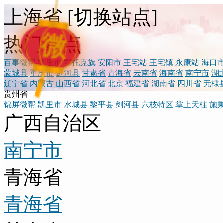
上海省
[
切换站点
]
微
热门站点
百事微帮
凯里市
鄂托克旗
安阳市
王宅站
王宅镇
永康站
海口
蒙城县
重庆市
剑河县
甘肃省
青海省
云南省
海南省
南宁市
湖
辽宁省
内蒙古
山西省
河北省
北京
福建省
湖南省
四川省
无棣
贵州省
锦屏微帮
凯里市
水城县
黎平县
剑河县
六枝特区
掌上天柱
施
广西自治区
南宁市
青海省
青海省