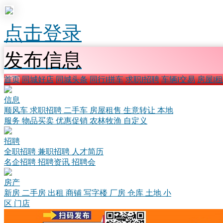
点击登录
发布信息
首页
同城好店
同城头条
同行l拼车
求职l招聘
车辆l交易
房屋l
信息
顺风车
求职招聘
二手车
房屋租售
生意转让
本地
服务
物品买卖
优惠促销
农林牧渔
自定义
招聘
全职招聘
兼职招聘
人才简历
名企招聘
招聘资讯
招聘会
房产
新房
二手房
出租
商铺
写字楼
厂房
仓库
土地
小
区
门店