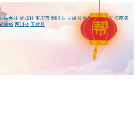
县
柏乡县
蒙城县
重庆市
剑河县
甘肃省
青海省
云南省
海南省
帮
湖南省
四川省
无棣县