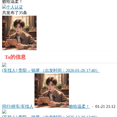
败给温柔！
个人认证
共发布了
35
条
Ta的信息
[车找人] 贵阳 -- 锦屏 （出发时间：2026-01-26 17:40）
同行l拼车/车找人
败给温柔！
· 01-21 21:12