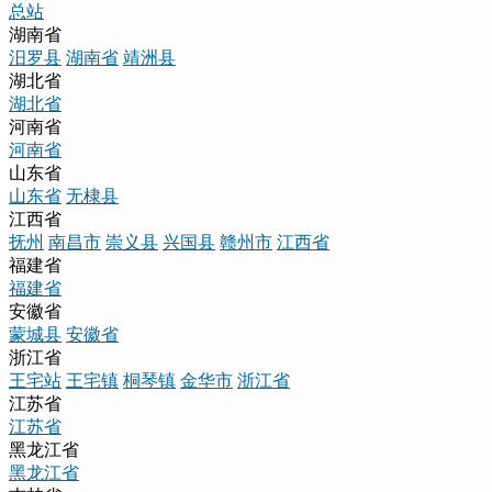
总站
湖南省
汨罗县
湖南省
靖洲县
湖北省
湖北省
河南省
河南省
山东省
山东省
无棣县
江西省
抚州
南昌市
崇义县
兴国县
赣州市
江西省
福建省
福建省
安徽省
蒙城县
安徽省
浙江省
王宅站
王宅镇
桐琴镇
金华市
浙江省
江苏省
江苏省
黑龙江省
黑龙江省