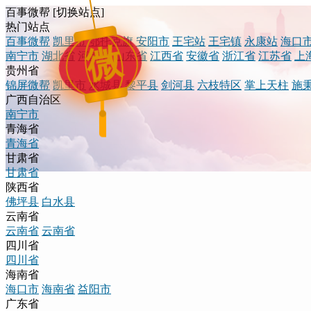
百事微帮
[
切换站点
]
热门站点
百事微帮
凯里市
鄂托克旗
安阳市
王宅站
王宅镇
永康站
海口
微
南宁市
湖北省
河南省
山东省
江西省
安徽省
浙江省
江苏省
上
贵州省
锦屏微帮
凯里市
水城县
黎平县
剑河县
六枝特区
掌上天柱
施
广西自治区
南宁市
青海省
青海省
甘肃省
甘肃省
陕西省
佛坪县
白水县
云南省
云南省
云南省
四川省
四川省
海南省
海口市
海南省
益阳市
广东省