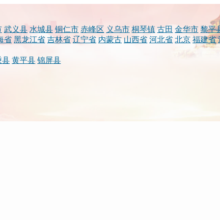
市
武义县
水城县
铜仁市
赤峰区
义乌市
桐琴镇
古田
金华市
黎平
海省
黑龙江省
吉林省
辽宁省
内蒙古
山西省
河北省
北京
福建省
秉县
黄平县
锦屏县