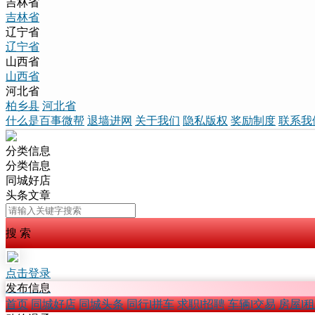
吉林省
吉林省
辽宁省
辽宁省
山西省
山西省
河北省
柏乡县
河北省
什么是百事微帮
退墙进网
关于我们
隐私版权
奖励制度
联系我
分类信息
分类信息
同城好店
头条文章
搜 索
点击登录
发布信息
首页
同城好店
同城头条
同行l拼车
求职l招聘
车辆l交易
房屋l